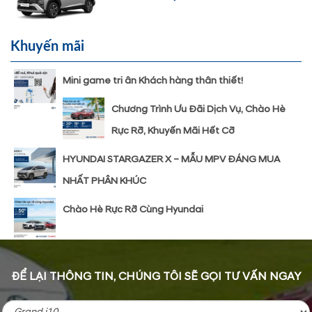
Khuyến mãi
Mini game tri ân Khách hàng thân thiết!
Chương Trình Ưu Đãi Dịch Vụ, Chào Hè
Rực Rỡ, Khuyến Mãi Hết Cỡ
HYUNDAI STARGAZER X – MẪU MPV ĐÁNG MUA
NHẤT PHÂN KHÚC
Chào Hè Rực Rỡ Cùng Hyundai
ĐỂ LẠI THÔNG TIN, CHÚNG TÔI SẼ GỌI TƯ VẤN NGAY