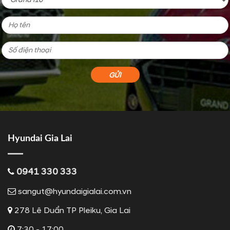
Hyundai Gia Lai
0941 330 333
sangut@hyundaigialai.com.vn
278 Lê Duẩn TP Pleiku, Gia Lai
7:30 - 17:00