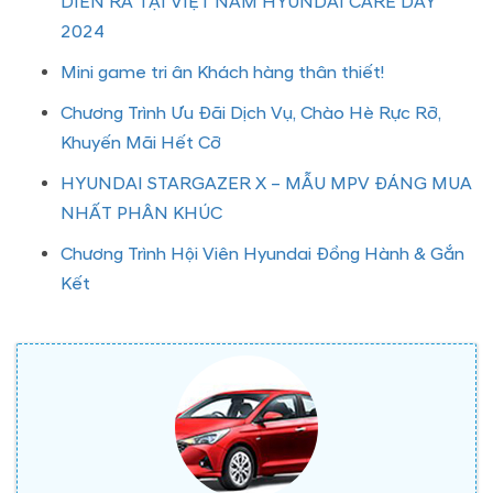
DIỄN RA TẠI VIỆT NAM HYUNDAI CARE DAY
2024
Mini game tri ân Khách hàng thân thiết!
Chương Trình Ưu Đãi Dịch Vụ, Chào Hè Rực Rỡ,
Khuyến Mãi Hết Cỡ
HYUNDAI STARGAZER X – MẪU MPV ĐÁNG MUA
NHẤT PHÂN KHÚC
Chương Trình Hội Viên Hyundai Đồng Hành & Gắn
Kết