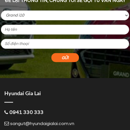
ĐỂ LẠI THÔNG TIN, CHÚNG TÔI SẼ GỌI TƯ VẤN NGAY
Hyundai Gia Lai
0941 330 333
sangut@hyundaigialai.com.vn