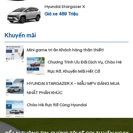
Hyundai Stargazer X
Giá xe 489 Triệu
Khuyến mãi
Mini game tri ân Khách hàng thân thiết!
Chương Trình Ưu Đãi Dịch Vụ, Chào Hè
Rực Rỡ, Khuyến Mãi Hết Cỡ
HYUNDAI STARGAZER X – MẪU MPV ĐÁNG MUA
NHẤT PHÂN KHÚC
Chào Hè Rực Rỡ Cùng Hyundai