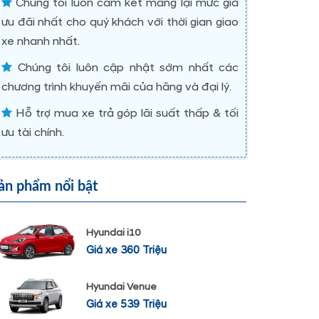
Chúng tôi luôn cam kết mang lại mức giá
ưu đãi nhất cho quý khách với thời gian giao
xe nhanh nhất.
Chúng tôi luôn cập nhật sớm nhất các
chương trình khuyến mãi của hãng và đại lý.
Hỗ trợ mua xe trả góp lãi suất thấp & tối
ưu tài chính.
ản phẩm nổi bật
Hyundai i10
Giá xe 360 Triệu
Hyundai Venue
Giá xe 539 Triệu