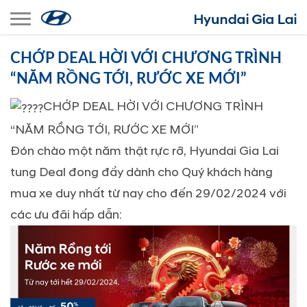
Toggle navigation
CHỚP DEAL HỜI VỚI CHƯƠNG TRÌNH
“NĂM RỒNG TỚI, RƯỚC XE MỚI”
CHỚP DEAL HỜI VỚI CHƯƠNG TRÌNH
“NĂM RỒNG TỚI, RƯỚC XE MỚI”
Đón chào một năm thật rực rỡ, Hyundai Gia Lai
tung Deal đong đầy dành cho Quý khách hàng
mua xe duy nhất từ nay cho đến 29/02/2024 với
các ưu đãi hấp dẫn: