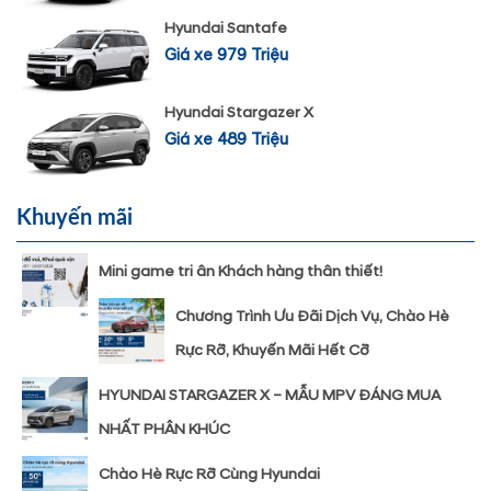
Hyundai Santafe
Giá xe 979 Triệu
Hyundai Stargazer X
Giá xe 489 Triệu
Khuyến mãi
Mini game tri ân Khách hàng thân thiết!
Chương Trình Ưu Đãi Dịch Vụ, Chào Hè
Rực Rỡ, Khuyến Mãi Hết Cỡ
HYUNDAI STARGAZER X – MẪU MPV ĐÁNG MUA
NHẤT PHÂN KHÚC
Chào Hè Rực Rỡ Cùng Hyundai