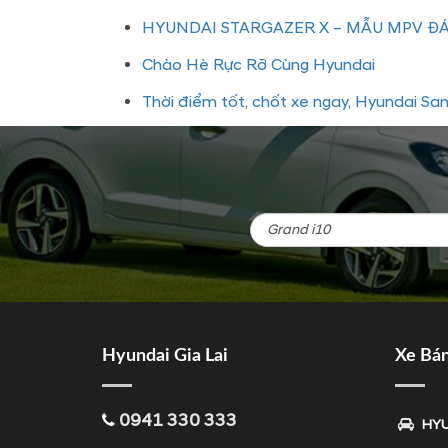
HYUNDAI STARGAZER X – MẪU MPV 
Chào Hè Rực Rỡ Cùng Hyundai
Thời điểm tốt, chốt xe ngay, Hyundai San
Hyundai Gia Lai
Xe Bá
0941 330 333
HYU