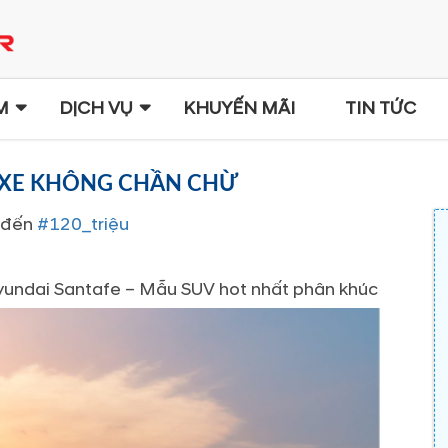
M
DỊCH VỤ
KHUYẾN MÃI
TIN TỨC
 XE KHÔNG CHẦN CHỪ
n đến
#120_triệu
yundai Santafe – Mẫu SUV hot nhất phân khúc