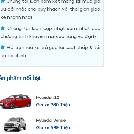
Chúng tôi luôn cam kết mang lại mức giá
ưu đãi nhất cho quý khách với thời gian giao
xe nhanh nhất.
Chúng tôi luôn cập nhật sớm nhất các
chương trình khuyến mãi của hãng và đại lý.
Hỗ trợ mua xe trả góp lãi suất thấp & tối
ưu tài chính.
ản phẩm nổi bật
Hyundai i10
Giá xe 360 Triệu
Hyundai Venue
Giá xe 539 Triệu