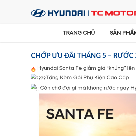
TRANG CHỦ
SẢN PHẨ
CHỚP ƯU ĐÃI THÁNG 5 – RƯỚC
Hyundai Santa Fe giảm giá “khủng” lê
Tặng Kèm Gói Phụ Kiện Cao Cấp
Còn chờ đợi gì mà không rước ngay H