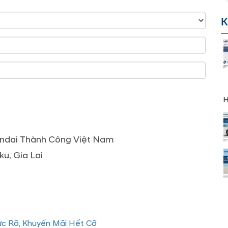
K
H
yundai Thành Công Việt Nam
ku, Gia Lai
ực Rỡ, Khuyến Mãi Hết Cỡ