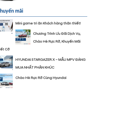
huyến mãi
Mini game tri ân Khách hàng thân thiết!
Chương Trình Ưu Đãi Dịch Vụ,
Chào Hè Rực Rỡ, Khuyến Mãi
ết Cỡ
HYUNDAI STARGAZER X – MẪU MPV ĐÁNG
MUA NHẤT PHÂN KHÚC
Chào Hè Rực Rỡ Cùng Hyundai