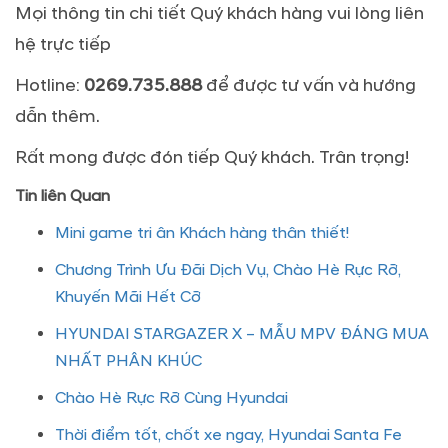
Mọi thông tin chi tiết Quý khách hàng vui lòng liên
hệ trực tiếp
Hotline:
0269.735.888
để được tư vấn và hướng
dẫn thêm.
Rất mong được đón tiếp Quý khách. Trân trọng!
Tin liên Quan
Mini game tri ân Khách hàng thân thiết!
Chương Trình Ưu Đãi Dịch Vụ, Chào Hè Rực Rỡ,
Khuyến Mãi Hết Cỡ
HYUNDAI STARGAZER X – MẪU MPV ĐÁNG MUA
NHẤT PHÂN KHÚC
Chào Hè Rực Rỡ Cùng Hyundai
Thời điểm tốt, chốt xe ngay, Hyundai Santa Fe