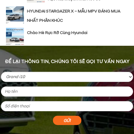
HYUNDAI STARGAZER X – MẪU MPV ĐÁNG MUA
NHẤT PHÂN KHÚC
Chào Hè Rực Rỡ Cùng Hyundai
ĐỂ LẠI THÔNG TIN, CHÚNG TÔI SẼ GỌI TƯ VẤN NGAY