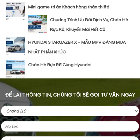
Mini game tri ân Khách hàng thân thiết!
Chương Trình Ưu Đãi Dịch Vụ, Chào Hè
Rực Rỡ, Khuyến Mãi Hết Cỡ
HYUNDAI STARGAZER X – MẪU MPV ĐÁNG MUA
NHẤT PHÂN KHÚC
Chào Hè Rực Rỡ Cùng Hyundai
ĐỂ LẠI THÔNG TIN, CHÚNG TÔI SẼ GỌI TƯ VẤN NGAY