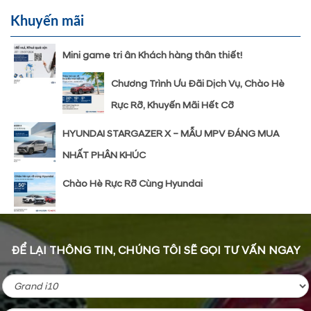
Khuyến mãi
Mini game tri ân Khách hàng thân thiết!
Chương Trình Ưu Đãi Dịch Vụ, Chào Hè
Rực Rỡ, Khuyến Mãi Hết Cỡ
HYUNDAI STARGAZER X – MẪU MPV ĐÁNG MUA
NHẤT PHÂN KHÚC
Chào Hè Rực Rỡ Cùng Hyundai
ĐỂ LẠI THÔNG TIN, CHÚNG TÔI SẼ GỌI TƯ VẤN NGAY