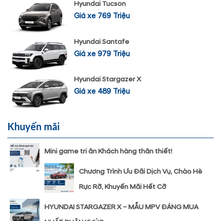
Hyundai Tucson
Giá xe 769 Triệu
Hyundai Santafe
Giá xe 979 Triệu
Hyundai Stargazer X
Giá xe 489 Triệu
Khuyến mãi
Mini game tri ân Khách hàng thân thiết!
Chương Trình Ưu Đãi Dịch Vụ, Chào Hè
Rực Rỡ, Khuyến Mãi Hết Cỡ
HYUNDAI STARGAZER X – MẪU MPV ĐÁNG MUA