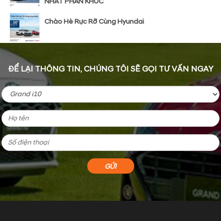
NHẤT PHÂN KHÚC
Chào Hè Rực Rỡ Cùng Hyundai
ĐỂ LẠI THÔNG TIN, CHÚNG TÔI SẼ GỌI TƯ VẤN NGAY