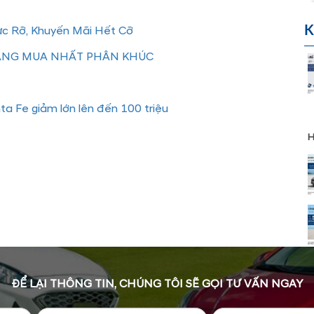
K
ực Rỡ, Khuyến Mãi Hết Cỡ
ĐÁNG MUA NHẤT PHÂN KHÚC
ta Fe giảm lớn lên đến 100 triệu
H
ĐỂ LẠI THÔNG TIN, CHÚNG TÔI SẼ GỌI TƯ VẤN NGAY