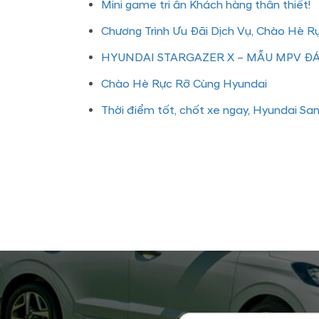
Mini game tri ân Khách hàng thân thiết!
Chương Trình Ưu Đãi Dịch Vụ, Chào Hè R
HYUNDAI STARGAZER X – MẪU MPV 
Chào Hè Rực Rỡ Cùng Hyundai
Thời điểm tốt, chốt xe ngay, Hyundai San