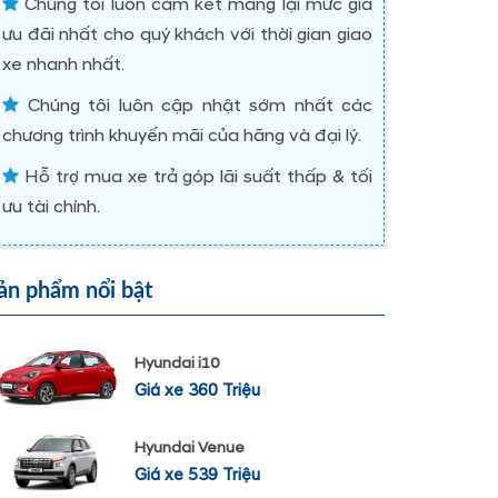
Chúng tôi luôn cam kết mang lại mức giá
ưu đãi nhất cho quý khách với thời gian giao
xe nhanh nhất.
Chúng tôi luôn cập nhật sớm nhất các
chương trình khuyến mãi của hãng và đại lý.
Hỗ trợ mua xe trả góp lãi suất thấp & tối
ưu tài chính.
ản phẩm nổi bật
Hyundai i10
Giá xe 360 Triệu
Hyundai Venue
Giá xe 539 Triệu