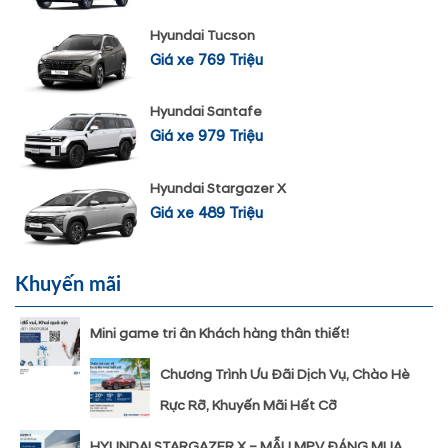
Hyundai Tucson
Giá xe 769 Triệu
Hyundai Santafe
Giá xe 979 Triệu
Hyundai Stargazer X
Giá xe 489 Triệu
Khuyến mãi
Mini game tri ân Khách hàng thân thiết!
Chương Trình Ưu Đãi Dịch Vụ, Chào Hè
Rực Rỡ, Khuyến Mãi Hết Cỡ
HYUNDAI STARGAZER X – MẪU MPV ĐÁNG MUA