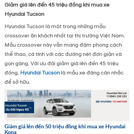
Gi
ả
m giá lên
đế
n 45 tri
ệ
u
đồ
ng khi mua xe
Hyundai Tucson
Hyundai Tucson là một trong những mẫu
crossover ăn khách nhất tại thị trường Việt Nam.
Mẫu crossover này vẫn mang đậm phong cách
thể thao, cá tính với các đường nét đơn giản và
gọn gàng. Với ưu đãi giảm giá lên đến 45 triệu
đồng,
Hyundai Tucson
là mẫu xe đáng cân nhắc
để sở hữu.
Gi
ả
m giá lên
đế
n 50 tri
ệ
u
đồ
ng khi mua xe Hyundai
Kona