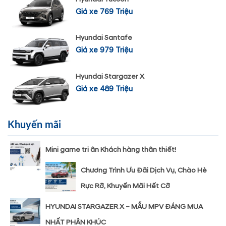
Giá xe 769 Triệu
Hyundai Santafe
Giá xe 979 Triệu
Hyundai Stargazer X
Giá xe 489 Triệu
Khuyến mãi
Mini game tri ân Khách hàng thân thiết!
Chương Trình Ưu Đãi Dịch Vụ, Chào Hè
Rực Rỡ, Khuyến Mãi Hết Cỡ
HYUNDAI STARGAZER X – MẪU MPV ĐÁNG MUA
NHẤT PHÂN KHÚC