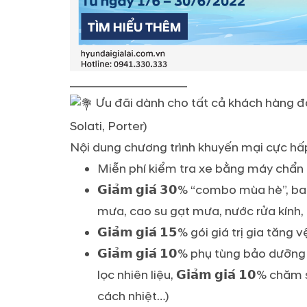
___________________
Ưu đãi dành cho tất cả khách hàng đa
Solati, Porter)
Nội dung chương trình khuyến mại cực hấ
Miễn phí kiểm tra xe bằng máy chẩ
𝗚𝗶𝗮̉𝗺 𝗴𝗶𝗮́ 𝟯𝟬% “combo mùa hè”,
mưa, cao su gạt mưa, nước rửa kính,
𝗚𝗶𝗮̉𝗺 𝗴𝗶𝗮́ 𝟭𝟱% gói giá trị gia tă
𝗚𝗶𝗮̉𝗺 𝗴𝗶𝗮́ 𝟭𝟬% phụ tùng bảo dư
lọc nhiên liệu, 𝗚𝗶𝗮̉𝗺 𝗴𝗶𝗮́ 𝟭𝟬%
cách nhiệt…)