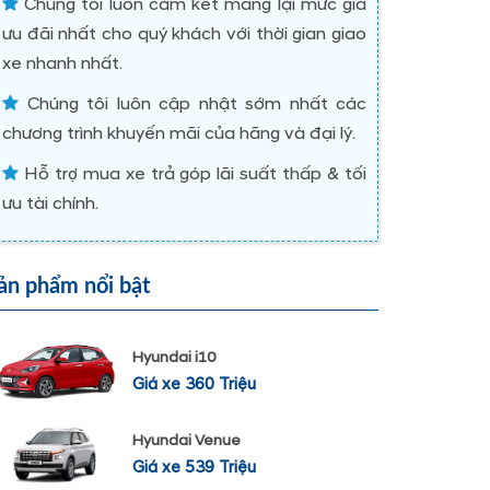
Chúng tôi luôn cam kết mang lại mức giá
ưu đãi nhất cho quý khách với thời gian giao
xe nhanh nhất.
Chúng tôi luôn cập nhật sớm nhất các
chương trình khuyến mãi của hãng và đại lý.
Hỗ trợ mua xe trả góp lãi suất thấp & tối
ưu tài chính.
ản phẩm nổi bật
Hyundai i10
Giá xe 360 Triệu
Hyundai Venue
Giá xe 539 Triệu