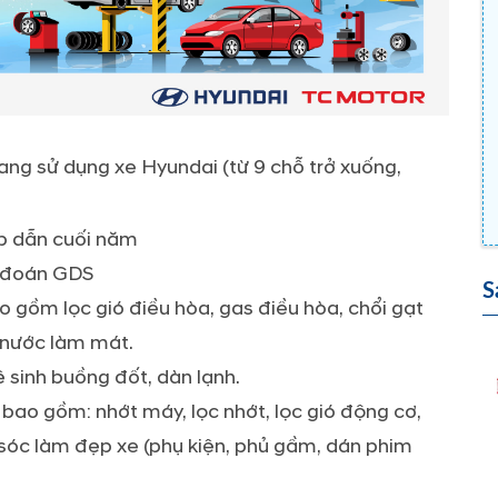
ng sử dụng xe Hyundai (từ 9 chỗ trở xuống,
p dẫn cuối năm
n đoán GDS
S
 bao gồm lọc gió điều hòa, gas điều hòa, chổi gạt
 nước làm mát.
ng vệ sinh buồng đốt, dàn lạnh.
ỡng bao gồm: nhớt máy, lọc nhớt, lọc gió động cơ,
 chăm sóc làm đẹp xe (phụ kiện, phủ gầm, dán phim