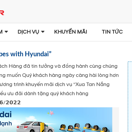
M
DỊCH VỤ
KHUYẾN MÃI
TIN TỨC
bes with Hyundai”
hách Hàng đã tin tưởng và đồng hành cùng chúng
mong muốn Quý khách hàng ngày càng hài lòng hơn
chương trình khuyến mãi dịch vụ “Xua Tan Nắng
u ưu đãi dành tặng quý khách hàng
/𝟮𝟬𝟮𝟮