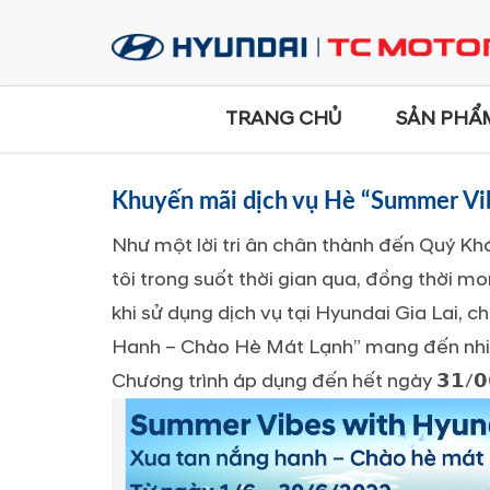
TRANG CHỦ
SẢN PHẨ
Khuyến mãi dịch vụ Hè “Summer Vi
Như một lời tri ân chân thành đến Quý K
tôi trong suốt thời gian qua, đồng thời 
khi sử dụng dịch vụ tại Hyundai Gia Lai, 
Hanh – Chào Hè Mát Lạnh” mang đến nhiề
Chương trình áp dụng đến hết ngày 𝟯𝟭/𝟬𝟲