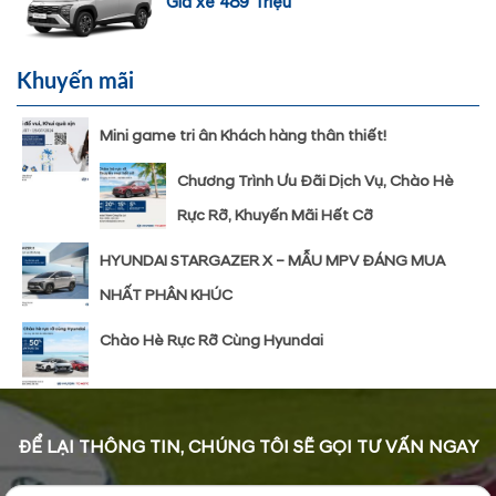
Giá xe 489 Triệu
Khuyến mãi
Mini game tri ân Khách hàng thân thiết!
Chương Trình Ưu Đãi Dịch Vụ, Chào Hè
Rực Rỡ, Khuyến Mãi Hết Cỡ
HYUNDAI STARGAZER X – MẪU MPV ĐÁNG MUA
NHẤT PHÂN KHÚC
Chào Hè Rực Rỡ Cùng Hyundai
ĐỂ LẠI THÔNG TIN, CHÚNG TÔI SẼ GỌI TƯ VẤN NGAY