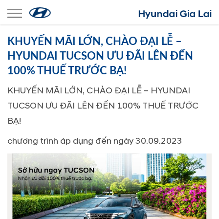
Toggle navigation
KHUYẾN MÃI LỚN, CHÀO ĐẠI LỄ –
HYUNDAI TUCSON ƯU ĐÃI LÊN ĐẾN
100% THUẾ TRƯỚC BẠ!
KHUYẾN MÃI LỚN, CHÀO ĐẠI LỄ – HYUNDAI
TUCSON ƯU ĐÃI LÊN ĐẾN 100% THUẾ TRƯỚC
BẠ!
chương trình áp dụng đến ngày 30.09.2023