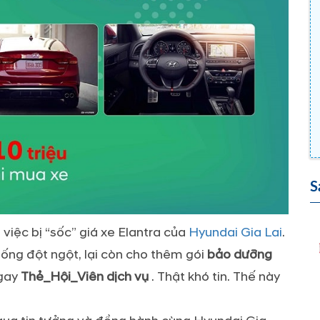
S
việc bị “sốc” giá xe Elantra của
Hyundai Gia Lai
.
ống đột ngột, lại còn cho thêm gói
bảo dưỡng
Ngay
Thẻ_Hội_Viên dịch vụ
. Thật khó tin. Thế này