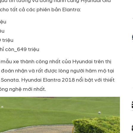
n qua tin tưởng và đồng hành cùng Hyundai Gia
cho tất cả các phiên bản Elantra:
iệu
ệu
 triệu
hỉ còn_649 triệu
 mẫu xe thành công nhất của Hyundai trên thị
 đoán nhận và rất được lòng người hâm mộ tại
Sonata. Hyundai Elantra 2018 nổi bật với thiết
công nghệ mới nhất.