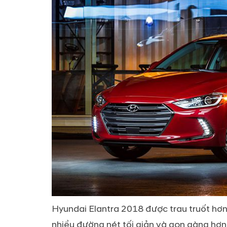
Hyundai Elantra 2018 được trau truốt hơn
nhiều đường nét tối giản và gọn gàng hơn.