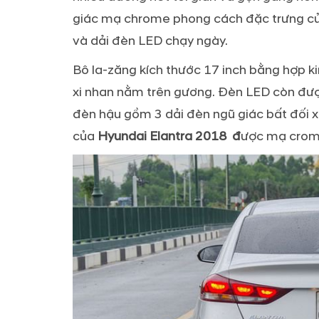
giác mạ chrome phong cách đặc trưng củ
và dải đèn LED chạy ngày.
Bô la-zăng kích thước 17 inch bằng hợp 
xi nhan nằm trên gương. Đèn LED còn đượ
đèn hậu gồm 3 dải đèn ngũ giác bất đối 
của
Hyundai Elantra 2018 đ
ược mạ crom v