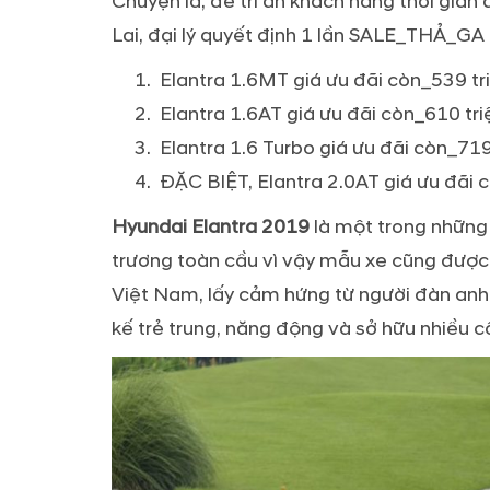
Chuyện là, để tri ân khách hàng thời gia
Lai, đại lý quyết định 1 lần SALE_THẢ_GA 
Elantra 1.6MT giá ưu đãi còn_539 tr
Elantra 1.6AT giá ưu đãi còn_610 tri
Elantra 1.6 Turbo giá ưu đãi còn_719
ĐẶC BIỆT, Elantra 2.0AT giá ưu đãi c
Hyundai Elantra 2019
là một trong những
trương toàn cầu vì vậy mẫu xe cũng được
Việt Nam, lấy cảm hứng từ người đàn anh 
kế trẻ trung, năng động và sở hữu nhiều 