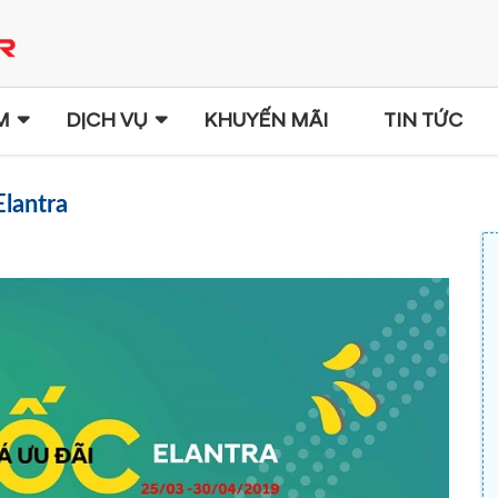
M
DỊCH VỤ
KHUYẾN MÃI
TIN TỨC
lantra