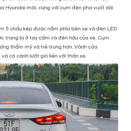
a Hyundai mới, cùng với cụm đèn pha vuốt dài
kim 5 chấu kép được nằm phía bên xe và đèn LED
c trang bị ở tay cầm và đèn hậu của xe. Cụm
xứng thẩm mỹ và trẻ trung hơn. Vành cửa
à có cánh lướt gió liền với thân xe.