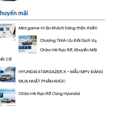
huyến mãi
Mini game tri ân Khách hàng thân thiết!
Chương Trình Ưu Đãi Dịch Vụ,
Chào Hè Rực Rỡ, Khuyến Mãi
ết Cỡ
HYUNDAI STARGAZER X – MẪU MPV ĐÁNG
MUA NHẤT PHÂN KHÚC
Chào Hè Rực Rỡ Cùng Hyundai