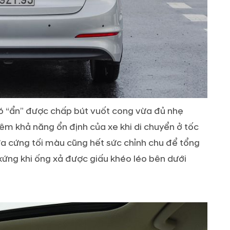
ió “ẩn” được chấp bút vuốt cong vừa đủ nhẹ
êm khả năng ổn định của xe khi di chuyển ở tốc
a cứng tối màu cũng hết sức chỉnh chu để tổng
xứng khi ống xả được giấu khéo léo bên dưới