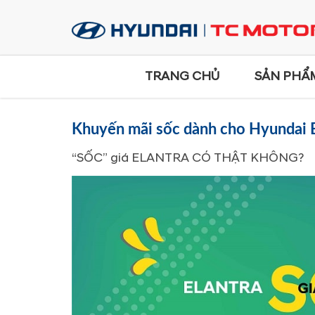
TRANG CHỦ
SẢN PHẨ
Khuyến mãi sốc dành cho Hyundai E
“SỐC” giá ELANTRA CÓ THẬT KHÔNG?