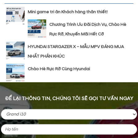
Mini game tri ân Khách hàng thân thiết!
Chương Trình Ưu Đãi Dịch Vụ, Chào Hè
Rực Rỡ, Khuyến Mãi Hết Cỡ
HYUNDAI STARGAZER X – MẪU MPV ĐÁNG MUA
NHẤT PHÂN KHÚC
Chào Hè Rực Rỡ Cùng Hyundai
ĐỂ LẠI THÔNG TIN, CHÚNG TÔI SẼ GỌI TƯ VẤN NGAY