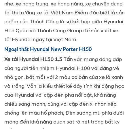
nhẹ, xe hạng trung, xe hạng nặng, xe chuyên dụng
tới thị trường xe tải Việt Nam.Điểm đặc biệt là sản
phẩm của Thành Công là sự kết hợp giữa Hyundai
Hàn Quốc và Thành Công Group để sản xuất xe
tải Hyundai ngay tại Việt Nam.
Ngoại thất Hyundai New Porter H150
Xe tải Hyundai H150 1.5 Tấn
vẫn mang dáng dấp
của người tiền nhiệm Hyundai H100 với dáng vẻ
nhỏ gọn, bắt mắt với 2 màu cơ bản của xe là xanh
và trắng. Vẫn là kiểu thiết kế đầy tính khí động học
của Hyundai với cặp đèn pha nổi bật, khả năng
chiếu sáng mạnh, cùng với cặp đèn xi nhan xếp
chồng lên màu hổ phách, Đèn sương mù phía dưới
mang đến khả năng quan sát rõ nét trong bất kỳ