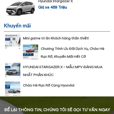
Hyundai Stargazer X
Giá xe 489 Triệu
Khuyến mãi
Mini game tri ân Khách hàng thân thiết!
Chương Trình Ưu Đãi Dịch Vụ, Chào Hè
Rực Rỡ, Khuyến Mãi Hết Cỡ
HYUNDAI STARGAZER X – MẪU MPV ĐÁNG MUA
NHẤT PHÂN KHÚC
Chào Hè Rực Rỡ Cùng Hyundai
ĐỂ LẠI THÔNG TIN, CHÚNG TÔI SẼ GỌI TƯ VẤN NGAY