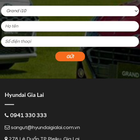
Hyundai Gia Lai
0941 330 333
sangut@hyundaigialai.com.vn
278 Lê Duẩn TP Pleiku, Gia Lai