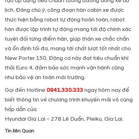
tạo áp dụng tiêu chuẩn tương đương dòng xe du
lịch. Đáng chú ý, công đoạn hàn cabin xe được
thực hiện bằng robot tự động hoàn toàn, robot
hàn được lập trình tự động mang tới độ chính xác
tuyệt đối từng điểm hàn, giúp thân xe chắc chắn
và ổn định tối đa, mang tới chất lượt tốt nhất cho
New Porter 150. Động cơ này đạt tiêu chuẩn khí
thải Euro 4, đảm bảo sức mạnh vận hành cũng
như bảo vệ an toàn môi trường.
Gọi đến Hotline
0941.330.333
ngay hôm nay để
biết thông tin về chương trình khuyến mãi vô cùng
hấp dẫn của
Hyundai Gia Lai – 278 Lê Duẩn, Pleiku, Gia Lai.
Tin liên Quan