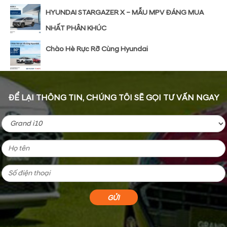
HYUNDAI STARGAZER X – MẪU MPV ĐÁNG MUA
NHẤT PHÂN KHÚC
Chào Hè Rực Rỡ Cùng Hyundai
ĐỂ LẠI THÔNG TIN, CHÚNG TÔI SẼ GỌI TƯ VẤN NGAY