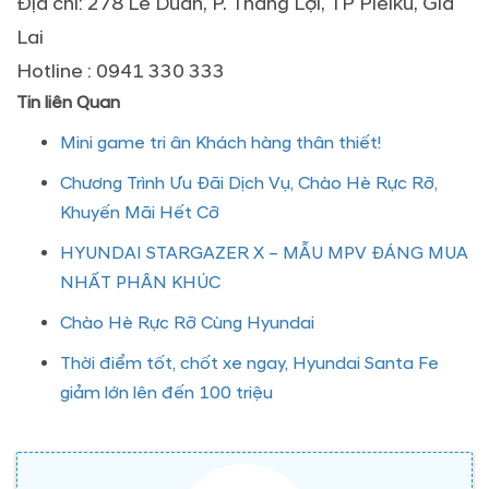
Địa chỉ: 278 Lê Duẩn, P. Thắng Lợi, TP Pleiku, Gia
Lai
Hotline : 0941 330 333
Tin liên Quan
Mini game tri ân Khách hàng thân thiết!
Chương Trình Ưu Đãi Dịch Vụ, Chào Hè Rực Rỡ,
Khuyến Mãi Hết Cỡ
HYUNDAI STARGAZER X – MẪU MPV ĐÁNG MUA
NHẤT PHÂN KHÚC
Chào Hè Rực Rỡ Cùng Hyundai
Thời điểm tốt, chốt xe ngay, Hyundai Santa Fe
giảm lớn lên đến 100 triệu