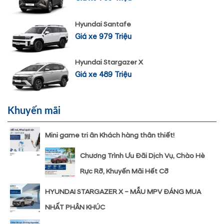
Hyundai Santafe
Giá xe 979 Triệu
Hyundai Stargazer X
Giá xe 489 Triệu
Khuyến mãi
Mini game tri ân Khách hàng thân thiết!
Chương Trình Ưu Đãi Dịch Vụ, Chào Hè
Rực Rỡ, Khuyến Mãi Hết Cỡ
HYUNDAI STARGAZER X – MẪU MPV ĐÁNG MUA
NHẤT PHÂN KHÚC