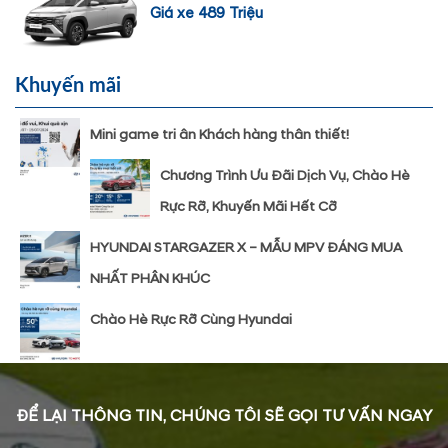
Giá xe 489 Triệu
Khuyến mãi
Mini game tri ân Khách hàng thân thiết!
Chương Trình Ưu Đãi Dịch Vụ, Chào Hè
Rực Rỡ, Khuyến Mãi Hết Cỡ
HYUNDAI STARGAZER X – MẪU MPV ĐÁNG MUA
NHẤT PHÂN KHÚC
Chào Hè Rực Rỡ Cùng Hyundai
ĐỂ LẠI THÔNG TIN, CHÚNG TÔI SẼ GỌI TƯ VẤN NGAY