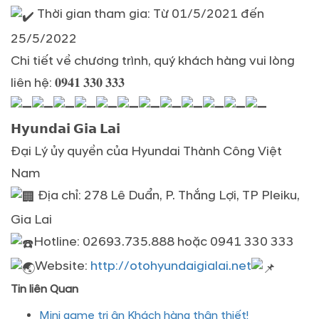
Thời gian tham gia: Từ 01/5/2021 đến
25/5/2022
Chi tiết về chương trình, quý khách hàng vui lòng
liên hệ: 𝟎𝟗𝟒𝟏 𝟑𝟑𝟎 𝟑𝟑𝟑
𝗛𝘆𝘂𝗻𝗱𝗮𝗶 𝗚𝗶𝗮 𝗟𝗮𝗶
Đại Lý ủy quyền của Hyundai Thành Công Việt
Nam
Địa chỉ: 278 Lê Duẩn, P. Thắng Lợi, TP Pleiku,
Gia Lai
Hotline: 02693.735.888 hoặc 0941 330 333
Website:
http://otohyundaigialai.net
Tin liên Quan
Mini game tri ân Khách hàng thân thiết!