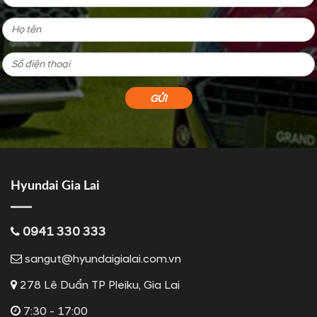
Hyundai Gia Lai
0941 330 333
sangut@hyundaigialai.com.vn
278 Lê Duẩn TP Pleiku, Gia Lai
7:30 - 17:00