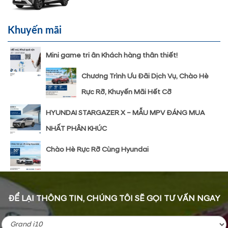
Khuyến mãi
Mini game tri ân Khách hàng thân thiết!
Chương Trình Ưu Đãi Dịch Vụ, Chào Hè
Rực Rỡ, Khuyến Mãi Hết Cỡ
HYUNDAI STARGAZER X – MẪU MPV ĐÁNG MUA
NHẤT PHÂN KHÚC
Chào Hè Rực Rỡ Cùng Hyundai
ĐỂ LẠI THÔNG TIN, CHÚNG TÔI SẼ GỌI TƯ VẤN NGAY