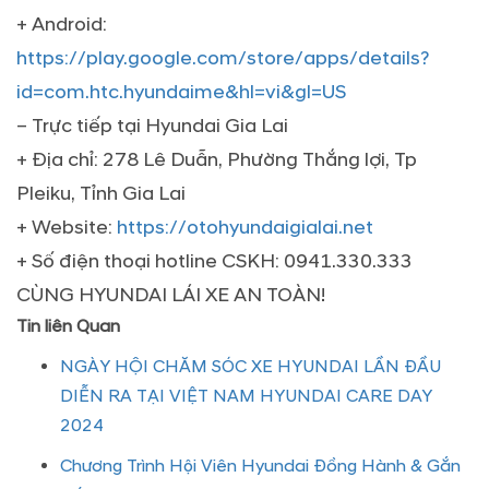
+ Android:
https://play.google.com/store/apps/details?
id=com.htc.hyundaime&hl=vi&gl=US
– Trực tiếp tại Hyundai Gia Lai
+ Địa chỉ: 278 Lê Duẫn, Phường Thắng lợi, Tp
Pleiku, Tỉnh Gia Lai
+ Website:
https://otohyundaigialai.net
+ Số điện thoại hotline CSKH: 0941.330.333
CÙNG HYUNDAI LÁI XE AN TOÀN!
Tin liên Quan
NGÀY HỘI CHĂM SÓC XE HYUNDAI LẦN ĐẦU
DIỄN RA TẠI VIỆT NAM HYUNDAI CARE DAY
2024
Chương Trình Hội Viên Hyundai Đồng Hành & Gắn