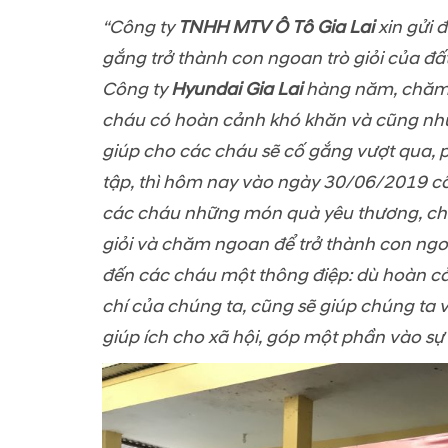
“Công ty
TNHH MTV Ô Tô Gia Lai
xin gửi 
gắng trở thành con ngoan trò giỏi của đ
Công ty
Hyundai Gia Lai
hàng năm, chăm l
cháu có hoàn cảnh khó khăn và cũng như t
giúp cho các cháu sẽ cố gắng vượt qua, 
tập, thì hôm nay vào ngày 30/06/2019 côn
các cháu những món quà yêu thương, chi
giỏi và chăm ngoan để trở thành con ngo
đến các cháu một thông điệp: dù hoàn cả
chí của chúng ta, cũng sẽ giúp chúng ta 
giúp ích cho xã hội, góp một phần vào sự