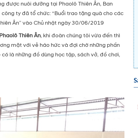
ang được nuôi dưỡng tại Phaolô Thiên Ân,
Ban
công ty đã tổ chức: “Buổi trao tặng quà cho các
 Thiên Ân” vào Chủ nhật ngày 30/06/2019
Phaolô Thiên Ân
, khi đoàn chúng tôi vừa đến thì
ương mặt với vẻ háo hức và đợi chờ những phần
 có là những đồ dùng học tập, sách vở, đồ chơi,
S