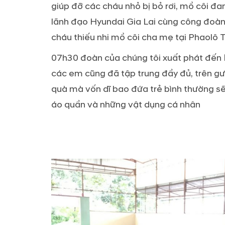
giúp đỡ các cháu nhỏ bị bỏ rơi, mồ côi đ
lãnh đạo Hyundai Gia Lai cùng công đoàn 
cháu thiếu nhi mồ côi cha mẹ tại Phaolô
07h30 đoàn của chúng tôi xuất phát đến
các em cũng đã tập trung đầy đủ, trên g
quà mà vốn dĩ bao đứa trẻ bình thường sẽ
áo quần và những vật dụng cá nhân