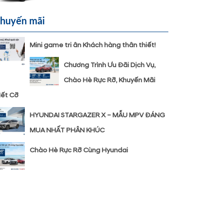
huyến mãi
Mini game tri ân Khách hàng thân thiết!
Chương Trình Ưu Đãi Dịch Vụ,
Chào Hè Rực Rỡ, Khuyến Mãi
ết Cỡ
HYUNDAI STARGAZER X – MẪU MPV ĐÁNG
MUA NHẤT PHÂN KHÚC
Chào Hè Rực Rỡ Cùng Hyundai