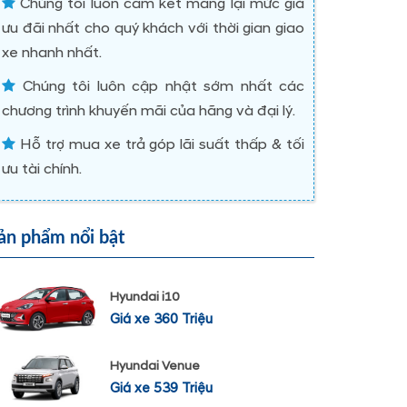
Chúng tôi luôn cam kết mang lại mức giá
ưu đãi nhất cho quý khách với thời gian giao
xe nhanh nhất.
Chúng tôi luôn cập nhật sớm nhất các
chương trình khuyến mãi của hãng và đại lý.
Hỗ trợ mua xe trả góp lãi suất thấp & tối
ưu tài chính.
ản phẩm nổi bật
Hyundai i10
Giá xe 360 Triệu
Hyundai Venue
Giá xe 539 Triệu