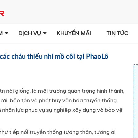
M
DỊCH VỤ
KHUYẾN MÃI
TIN TỨC
các cháu thiếu nhi mồ côi tại PhaoLô
trì nòi giống, là môi trường quan trọng hình thành,
ời, bảo tồn và phát huy văn hóa truyền thống
ồn nhân lực phục vụ sự nghiệp xây dựng và bảo vệ
ư tiếp nối truyền thống tương thân, tương ái