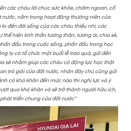
đến các cháu lời chúc sức khỏe, chăm ngoan, cố
ất nước, nằm trong hoạt động thường niên của
o đến đời sống của các cháu thiếu nhi, các
hể hiện tinh thần tương thân, tương ái, chia sẻ,
phấn đấu trong cuộc sống, phấn đấu trong học
g ty có tổ chức một buổi lễ trao quà, gửi đến
a sẻ nhằm giúp các cháu có động lực học thật
an trò giỏi của đất nước, nhân đây chú cũng gửi
nh có khó khăn đến mức nào thì nghị lực và ý
vượt qua khó khăn và sẽ trở thành người hữu ích,
 phát triển chung của đất nước”