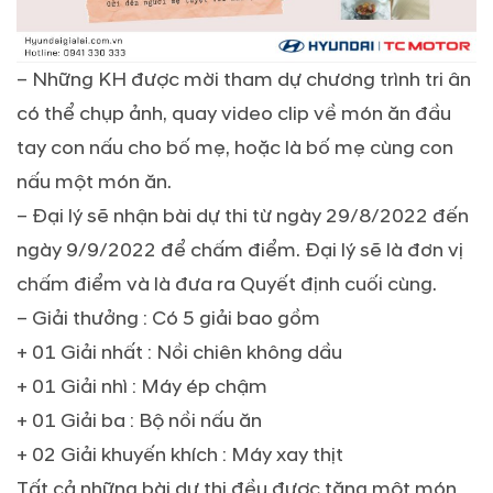
– Những KH được mời tham dự chương trình tri ân
có thể chụp ảnh, quay video clip về món ăn đầu
tay con nấu cho bố mẹ, hoặc là bố mẹ cùng con
nấu một món ăn.
– Đại lý sẽ nhận bài dự thi từ ngày 29/8/2022 đến
ngày 9/9/2022 để chấm điểm. Đại lý sẽ là đơn vị
chấm điểm và là đưa ra Quyết định cuối cùng.
– Giải thưởng : Có 5 giải bao gồm
+ 01 Giải nhất : Nồi chiên không dầu
+ 01 Giải nhì : Máy ép chậm
+ 01 Giải ba : Bộ nồi nấu ăn
+ 02 Giải khuyến khích : Máy xay thịt
Tất cả những bài dự thi đều được tặng một món