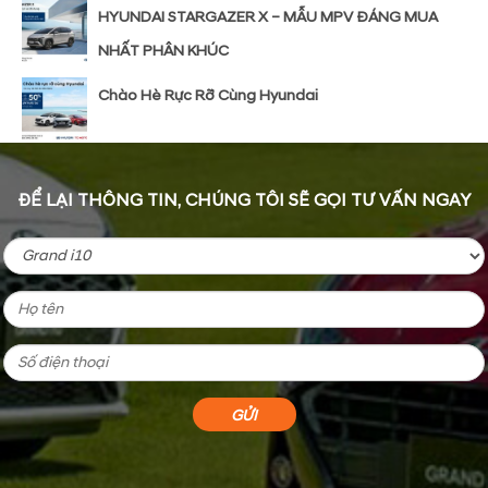
HYUNDAI STARGAZER X – MẪU MPV ĐÁNG MUA
NHẤT PHÂN KHÚC
Chào Hè Rực Rỡ Cùng Hyundai
ĐỂ LẠI THÔNG TIN, CHÚNG TÔI SẼ GỌI TƯ VẤN NGAY