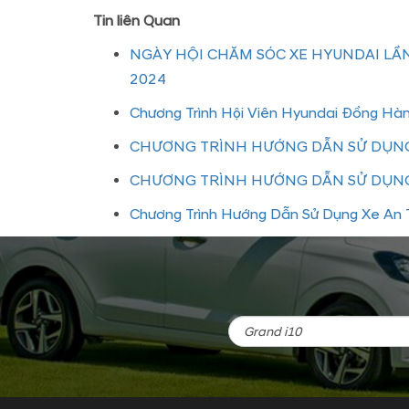
Tin liên Quan
NGÀY HỘI CHĂM SÓC XE HYUNDAI LẦN
2024
Chương Trình Hội Viên Hyundai Đồng Hà
CHƯƠNG TRÌNH HƯỚNG DẪN SỬ DỤNG
CHƯƠNG TRÌNH HƯỚNG DẪN SỬ DỤNG
Chương Trình Hướng Dẫn Sử Dụng Xe An T