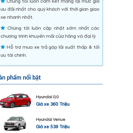
Chúng tôi luôn cam kết mang lại mức giá
ưu đãi nhất cho quý khách với thời gian giao
xe nhanh nhất.
Chúng tôi luôn cập nhật sớm nhất các
chương trình khuyến mãi của hãng và đại lý.
Hỗ trợ mua xe trả góp lãi suất thấp & tối
ưu tài chính.
ản phẩm nổi bật
Hyundai i10
Giá xe 360 Triệu
Hyundai Venue
Giá xe 539 Triệu