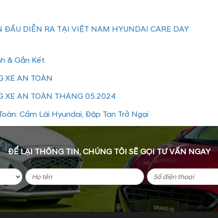
 ĐẦU DIỄN RA TẠI VIỆT NAM HYUNDAI CARE DAY
nh & Gắn Kết
 XE AN TOÀN
 XE AN TOÀN THÁNG 05.2024
oàn: Cầm Lái Hyundai, Đập Tan Trở Ngại
ĐỂ LẠI THÔNG TIN, CHÚNG TÔI SẼ GỌI TƯ VẤN NGAY