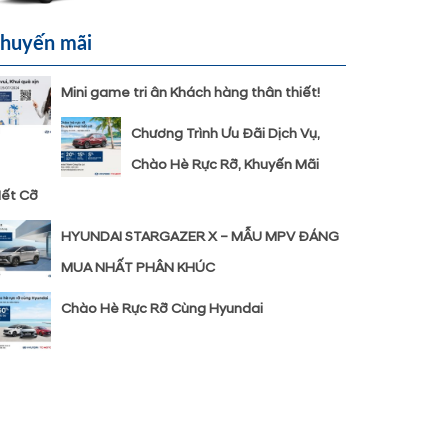
huyến mãi
Mini game tri ân Khách hàng thân thiết!
Chương Trình Ưu Đãi Dịch Vụ,
Chào Hè Rực Rỡ, Khuyến Mãi
ết Cỡ
HYUNDAI STARGAZER X – MẪU MPV ĐÁNG
MUA NHẤT PHÂN KHÚC
Chào Hè Rực Rỡ Cùng Hyundai