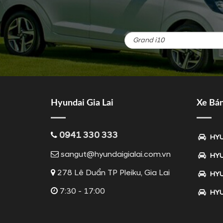
Hyundai Gia Lai
Xe Bá
0941 330 333
HYU
sangut@hyundaigialai.com.vn
HYU
278 Lê Duẩn TP Pleiku, Gia Lai
HYU
7:30 - 17:00
HYU