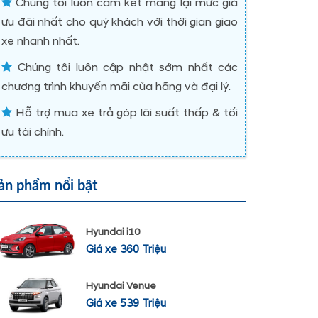
Chúng tôi luôn cam kết mang lại mức giá
ưu đãi nhất cho quý khách với thời gian giao
xe nhanh nhất.
Chúng tôi luôn cập nhật sớm nhất các
chương trình khuyến mãi của hãng và đại lý.
Hỗ trợ mua xe trả góp lãi suất thấp & tối
ưu tài chính.
ản phẩm nổi bật
Hyundai i10
Giá xe 360 Triệu
Hyundai Venue
Giá xe 539 Triệu