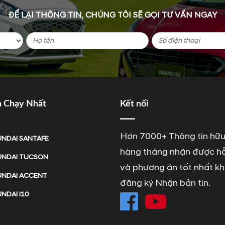
ĐỂ LẠI THÔNG TIN, CHÚNG TÔI SẼ GỌI TƯ VẤN NGAY
n Chạy Nhất
Kết nối
Hơn 7000+ Thông tin hữu
NDAI SANTAFE
hàng tháng nhận được hỗ
NDAI TUCSON
và phương án tốt nhất kh
NDAI ACCENT
đăng ký Nhận bản tin.
NDAI I10