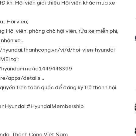
 khi Hội viên giới thiệu Hội viên khác mua xe
ật Hội viên;
g Hội viên: phòng chờ hội viên, rửa xe miễn phí,
o nhận xe…
s://hyundai.thanhcong.vn/vi/d/hoi-vien-hyundai
ME! tại:
pp/hyundai-me/id1449448399
ore/apps/details…
y quyền trên toàn quốc để đăng ký trở thành hội
enHyundai #HyundaiMembership
yundai Thành Công Việt Nam