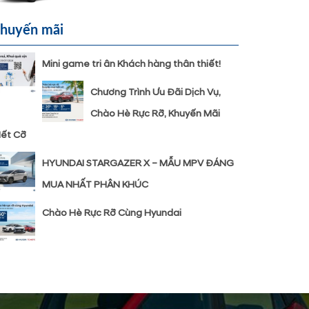
huyến mãi
Mini game tri ân Khách hàng thân thiết!
Chương Trình Ưu Đãi Dịch Vụ,
Chào Hè Rực Rỡ, Khuyến Mãi
ết Cỡ
HYUNDAI STARGAZER X – MẪU MPV ĐÁNG
MUA NHẤT PHÂN KHÚC
Chào Hè Rực Rỡ Cùng Hyundai