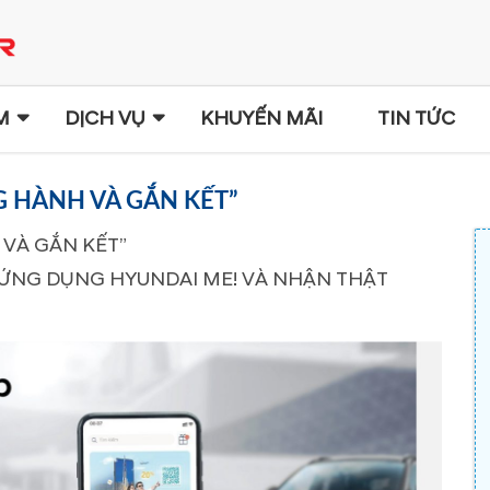
M
DỊCH VỤ
KHUYẾN MÃI
TIN TỨC
 HÀNH VÀ GẮN KẾT”
VÀ GẮN KẾT”
Y ỨNG DỤNG HYUNDAI ME! VÀ NHẬN THẬT