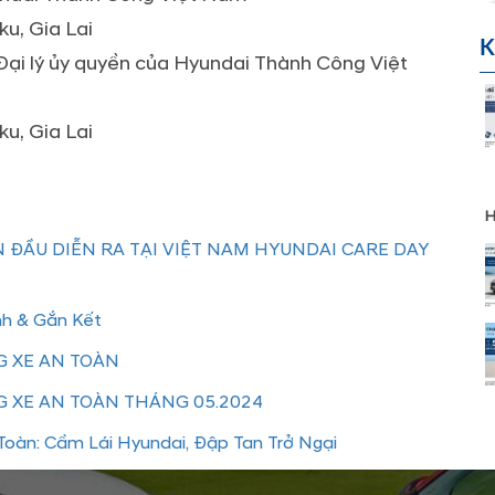
ku, Gia Lai
K
Đại lý ủy quyền của Hyundai Thành Công Việt
ku, Gia Lai
H
 ĐẦU DIỄN RA TẠI VIỆT NAM HYUNDAI CARE DAY
nh & Gắn Kết
 XE AN TOÀN
 XE AN TOÀN THÁNG 05.2024
oàn: Cầm Lái Hyundai, Đập Tan Trở Ngại