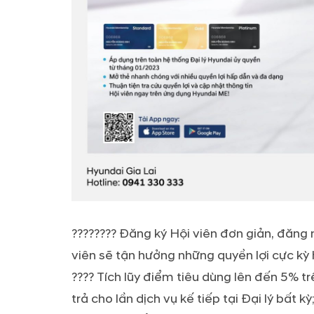
???????? Đăng ký Hội viên đơn giản, đăn
viên sẽ tận hưởng những quyền lợi cực kỳ
???? Tích lũy điểm tiêu dùng lên đến 5% tr
trả cho lần dịch vụ kế tiếp tại Đại lý bất kỳ