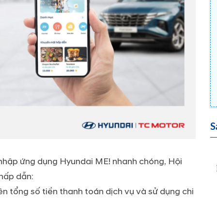
S
g nhập ứng dụng Hyundai ME! nhanh chóng, Hội
 hấp dẫn:
ên tổng số tiền thanh toán dịch vụ và sử dụng chi
;