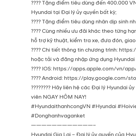
???? Tặng điểm tiêu dùng đến 400.000 VNĐ
Hyundai tại Đại lý ủy quyền bất kỳ;
???? Tặng điểm tiêu dùng nhân dịp sinh nh
???? Cùng nhiều ưu đãi khác theo từng hạn
hỗ trợ kỹ thuật, kiểm tra xe, đưa đón, gia
???? Chi tiết thông tin chương trình: http
hoặc tải và đăng nhập ứng dụng Hyundai 
???? IOS: https://apps.apple.com/vn/a
???? Android: https://play.google.com/st
???????? Hãy liên hệ các Đại lý Hyundai ủ
viên NGAY HÔM NAY!
#HyundaithanhcongVN #Hyundai #Hoivi
#Donghanhvaganket
————————————–
Hyundai Gia Lai – Đại lý ủy quyền của H