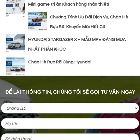
Mini game tri ân Khách hàng thân thiết!
Chương Trình Ưu Đãi Dịch Vụ, Chào Hè
Rực Rỡ, Khuyến Mãi Hết Cỡ
HYUNDAI STARGAZER X – MẪU MPV ĐÁNG MUA
NHẤT PHÂN KHÚC
Chào Hè Rực Rỡ Cùng Hyundai
ĐỂ LẠI THÔNG TIN, CHÚNG TÔI SẼ GỌI TƯ VẤN NGAY