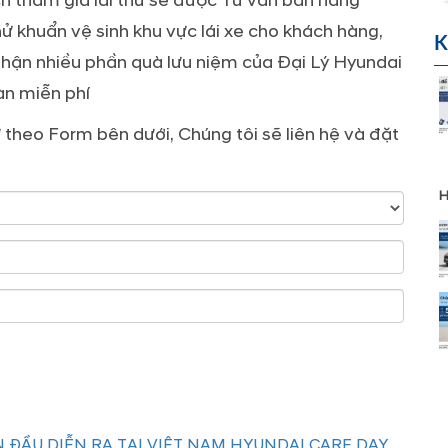
ch tham gia lái thử sẽ được Tư vấn bán hàng
ử khuẩn vệ sinh khu vực lái xe cho khách hàng,
K
nhận nhiều phần quà lưu niệm của Đại Lý Hyundai
àn miễn phí
ử theo Form bên dưới, Chúng tôi sẽ liên hệ và đặt
H
 ĐẦU DIỄN RA TẠI VIỆT NAM HYUNDAI CARE DAY