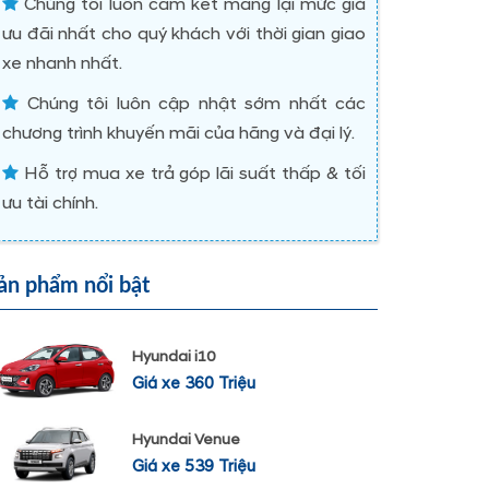
Chúng tôi luôn cam kết mang lại mức giá
ưu đãi nhất cho quý khách với thời gian giao
xe nhanh nhất.
Chúng tôi luôn cập nhật sớm nhất các
chương trình khuyến mãi của hãng và đại lý.
Hỗ trợ mua xe trả góp lãi suất thấp & tối
ưu tài chính.
ản phẩm nổi bật
Hyundai i10
Giá xe 360 Triệu
Hyundai Venue
Giá xe 539 Triệu