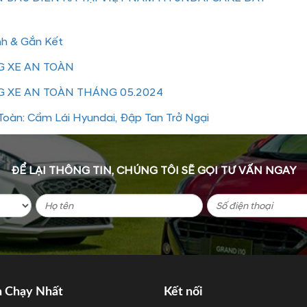
nh & Gắn Kết
 XE AN TOÀN
 XE AN TOÀN THÁNG 05.2024
oàn: Cầm Lái Hyundai, Đập Tan Trở Ngại
ĐỂ LẠI THÔNG TIN, CHÚNG TÔI SẼ GỌI TƯ VẤN NGAY
n Chạy Nhất
Kết nối