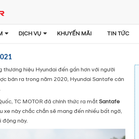
M
DỊCH VỤ
KHUYẾN MÃI
TIN TỨC
2021
 thương hiệu Hyundai đến gần hơn với người
ược bán ra trong năm 2020, Hyundai Santafe cán
.
 Quốc, TC MOTOR đã chính thức ra mắt
Santafe
ẫu xe này chắc chắn sẽ mang đến nhiều bất ngờ,
i động này.