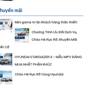
huyến mãi
Mini game tri ân Khách hàng thân thiết!
Chương Trình Ưu Đãi Dịch Vụ,
Chào Hè Rực Rỡ, Khuyến Mãi
ết Cỡ
HYUNDAI STARGAZER X – MẪU MPV ĐÁNG
MUA NHẤT PHÂN KHÚC
Chào Hè Rực Rỡ Cùng Hyundai