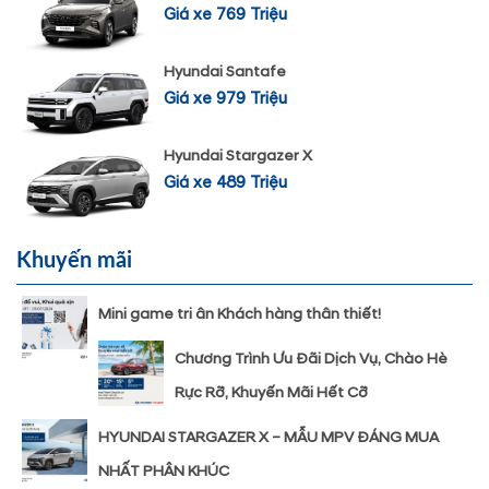
Giá xe 769 Triệu
Hyundai Santafe
Giá xe 979 Triệu
Hyundai Stargazer X
Giá xe 489 Triệu
Khuyến mãi
Mini game tri ân Khách hàng thân thiết!
Chương Trình Ưu Đãi Dịch Vụ, Chào Hè
Rực Rỡ, Khuyến Mãi Hết Cỡ
HYUNDAI STARGAZER X – MẪU MPV ĐÁNG MUA
NHẤT PHÂN KHÚC