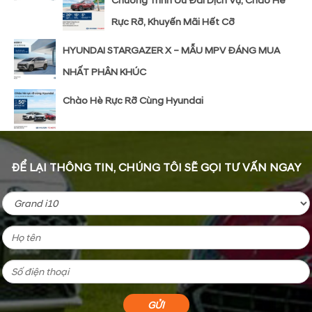
Chương Trình Ưu Đãi Dịch Vụ, Chào Hè
Rực Rỡ, Khuyến Mãi Hết Cỡ
HYUNDAI STARGAZER X – MẪU MPV ĐÁNG MUA
NHẤT PHÂN KHÚC
Chào Hè Rực Rỡ Cùng Hyundai
ĐỂ LẠI THÔNG TIN, CHÚNG TÔI SẼ GỌI TƯ VẤN NGAY