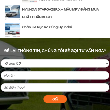
HYUNDAI STARGAZER X – MẪU MPV ĐÁNG MUA
NHẤT PHÂN KHÚC
Chào Hè Rực Rỡ Cùng Hyundai
ĐỂ LẠI THÔNG TIN, CHÚNG TÔI SẼ GỌI TƯ VẤN NGAY