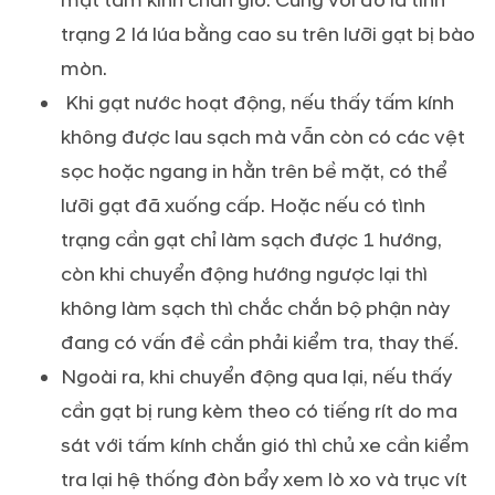
mặt tấm kính chắn gió. Cùng với đó là tình
trạng 2 lá lúa bằng cao su trên lưỡi gạt bị bào
mòn.
Khi gạt nước hoạt động, nếu thấy tấm kính
không được lau sạch mà vẫn còn có các vệt
sọc hoặc ngang in hằn trên bề mặt, có thể
lưỡi gạt đã xuống cấp. Hoặc nếu có tình
trạng cần gạt chỉ làm sạch được 1 hướng,
còn khi chuyển động hướng ngược lại thì
không làm sạch thì chắc chắn bộ phận này
đang có vấn đề cần phải kiểm tra, thay thế.
Ngoài ra, khi chuyển động qua lại, nếu thấy
cần gạt bị rung kèm theo có tiếng rít do ma
sát với tấm kính chắn gió thì chủ xe cần kiểm
tra lại hệ thống đòn bẩy xem lò xo và trục vít