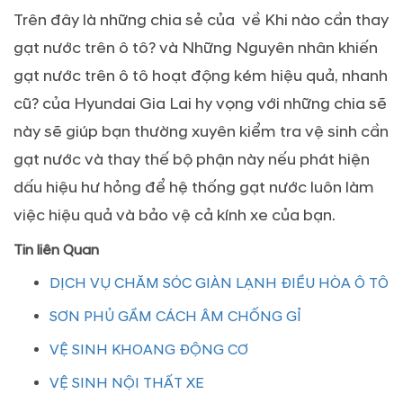
Trên đây là những chia sẻ của về Khi nào cần thay
gạt nước trên ô tô? và Những Nguyên nhân khiến
gạt nước trên ô tô hoạt động kém hiệu quả, nhanh
cũ? của Hyundai Gia Lai hy vọng với những chia sẽ
này sẽ giúp bạn thường xuyên kiểm tra vệ sinh cần
gạt nước và thay thế bộ phận này nếu phát hiện
dấu hiệu hư hỏng để hệ thống gạt nước luôn làm
việc hiệu quả và bảo vệ cả kính xe của bạn.
Tin liên Quan
DỊCH VỤ CHĂM SÓC GIÀN LẠNH ĐIỀU HÒA Ô TÔ
SƠN PHỦ GẦM CÁCH ÂM CHỐNG GỈ
VỆ SINH KHOANG ĐỘNG CƠ
VỆ SINH NỘI THẤT XE