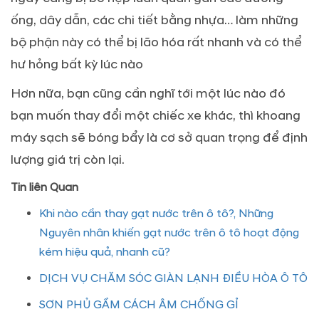
ống, dây dẫn, các chi tiết bằng nhựa… làm những
bộ phận này có thể bị lão hóa rất nhanh và có thể
hư hỏng bất kỳ lúc nào
Hơn nữa, bạn cũng cần nghĩ tới một lúc nào đó
bạn muốn thay đổi một chiếc xe khác, thì khoang
máy sạch sẽ bóng bẩy là cơ sở quan trọng để định
lượng giá trị còn lại.
Tin liên Quan
Khi nào cần thay gạt nước trên ô tô?, Những
Nguyên nhân khiến gạt nước trên ô tô hoạt động
kém hiệu quả, nhanh cũ?
DỊCH VỤ CHĂM SÓC GIÀN LẠNH ĐIỀU HÒA Ô TÔ
SƠN PHỦ GẦM CÁCH ÂM CHỐNG GỈ