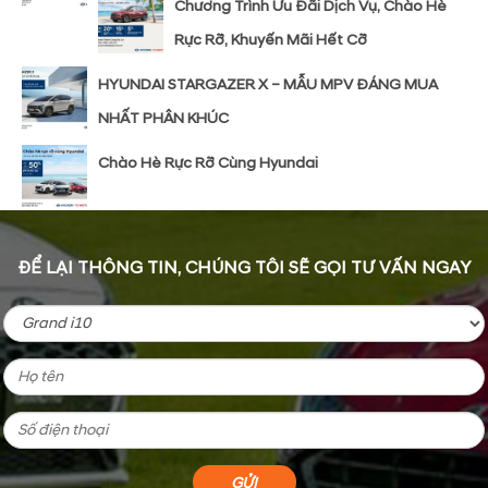
Chương Trình Ưu Đãi Dịch Vụ, Chào Hè
Rực Rỡ, Khuyến Mãi Hết Cỡ
HYUNDAI STARGAZER X – MẪU MPV ĐÁNG MUA
NHẤT PHÂN KHÚC
Chào Hè Rực Rỡ Cùng Hyundai
ĐỂ LẠI THÔNG TIN, CHÚNG TÔI SẼ GỌI TƯ VẤN NGAY