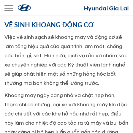
Toggle navigation
VỆ SINH KHOANG ĐỘNG CƠ
Việc vệ sinh sạch sẽ khoang máy và động cơ sẽ
làm tăng hiệu quả của quá trình làm mát, chống
cáu bẩn, gỉ, sét. Hơn nữa, dịch vụ rửa và chăm sóc
xe chuyên nghiệp với các Kỹ thuật viên lành nghề
sẽ giúp phát hiện một số những hỏng hóc bất
thường mà bạn không thể lường trước.
Khoang máy ngày càng nhỏ và chật hẹp hơn,
thậm chí có những loại xe với khoang máy kín đặc
các chi tiết với các khe hở hầu như rất hẹp, điều
này làm cho nhiệt độ cao tỏa ra từ máy và bụi bẩn
ngày càng bị bó hẹp luẩn quẩn gần các đường