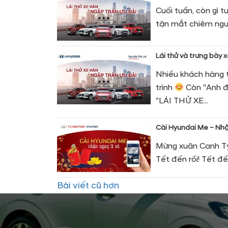
Cuối tuần, còn gì 
tận mắt chiêm ngưỡ
Lái thử và trưng bày 
Nhiều khách hàng
trình
Còn "Anh đ
"LÁI THỬ XE...
Cài Hyundai Me – Nhậ
Mừng xuân Canh Tý,
Tết đến rồi! Tết đến 
Điều
Bài viết cũ hơn
hướng
bài