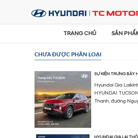
TRANG CHỦ
SẢN PHẨ
CHƯA ĐƯỢC PHÂN LOẠI
SỰ KIỆN TRƯNG BÀY 
Hyundai Gia Laikí
HYUNDAI TUCSON Đị
Thanh, đường Nguyễ
HYUNDAI GIA LAI TH