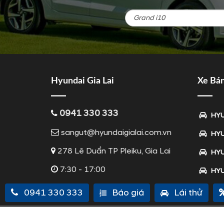
viết
Hyundai Gia Lai
Xe Bá
0941 330 333
HYU
sangut@hyundaigialai.com.vn
HYU
278 Lê Duẩn TP Pleiku, Gia Lai
HYU
7:30 - 17:00
HYU
0941 330 333
Báo giá
Lái thử