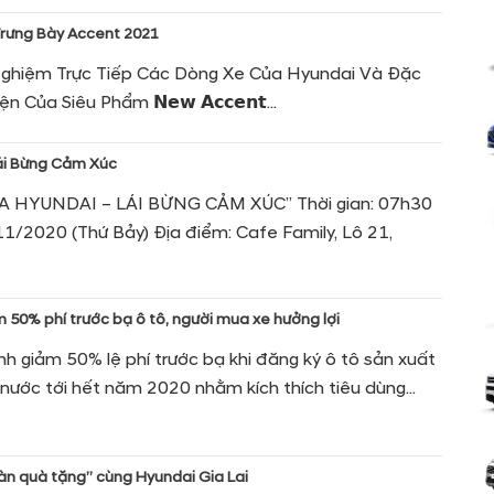
 Trưng Bày Accent 2021
Nghiệm Trực Tiếp Các Dòng Xe Của Hyundai Và Đặc
n Của Siêu Phẩm 𝗡𝗲𝘄 𝗔𝗰𝗰𝗲𝗻𝘁...
i Bừng Cảm Xúc
A HYUNDAI – LÁI BỪNG CẢM XÚC” Thời gian: 07h30
1/2020 (Thứ Bảy) Địa điểm: Cafe Family, Lô 21,
 50% phí trước bạ ô tô, người mua xe hưởng lợi
nh giảm 50% lệ phí trước bạ khi đăng ký ô tô sản xuất
 nước tới hết năm 2020 nhằm kích thích tiêu dùng...
ràn quà tặng” cùng Hyundai Gia Lai