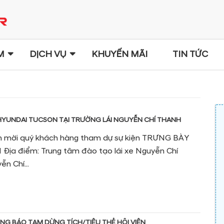
M
DỊCH VỤ
KHUYẾN MÃI
TIN TỨC
HYUNDAI TUCSON TẠI TRƯỜNG LÁI NGUYỄN CHÍ THANH
nh mời quý khách hàng tham dự sự kiện TRƯNG BÀY
a điểm: Trung tâm đào tạo lái xe Nguyễn Chí
n Chí...
ÔNG BÁO TẠM DỪNG TÍCH/TIÊU THẺ HỘI VIÊN