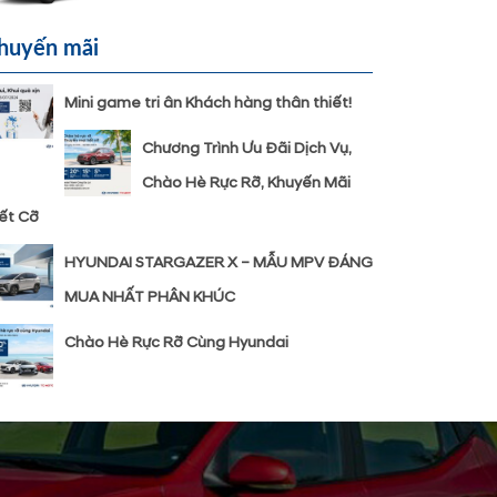
huyến mãi
Mini game tri ân Khách hàng thân thiết!
Chương Trình Ưu Đãi Dịch Vụ,
Chào Hè Rực Rỡ, Khuyến Mãi
ết Cỡ
HYUNDAI STARGAZER X – MẪU MPV ĐÁNG
MUA NHẤT PHÂN KHÚC
Chào Hè Rực Rỡ Cùng Hyundai