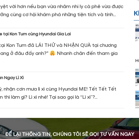
tuyệt vời hơn nếu bạn vừa nhâm nhi ly cà phê vừa được
K
ng cùng cơ hội khám phá những tiện tích và tính...
xe tại Kon Tum cùng Hyundai Gia Lai
 tại Kon Tum đã LÁI THỬ và NHẬN QUÀ tại chương
ang ở đâu đấy anh?"
Nhanh chân đến tham gia
H
n Ngay Lì Xì
 nhận cơn mưa lì xì cùng Hyundai ME! Tết Tết Tết
thì làm gì? Lì xì nhé! Tại sao gọi là “Lì xì”?...
ĐỂ LẠI THÔNG TIN, CHÚNG TÔI SẼ GỌI TƯ VẤN NGAY