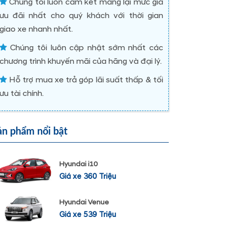
Chúng tôi luôn cam kết mang lại mức giá
ưu đãi nhất cho quý khách với thời gian
giao xe nhanh nhất.
Chúng tôi luôn cập nhật sớm nhất các
chương trình khuyến mãi của hãng và đại lý.
Hỗ trợ mua xe trả góp lãi suất thấp & tối
ưu tài chính.
ản phẩm nổi bật
Hyundai i10
Giá xe 360 Triệu
Hyundai Venue
Giá xe 539 Triệu