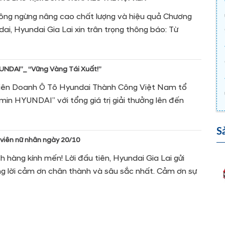
ng ngừng nâng cao chất lượng và hiệu quả Chương
dai, Hyundai Gia Lai xin trân trọng thông báo: Từ
UNDAI”_ “Vững Vàng Tái Xuất!”
iên Doanh Ô Tô Hyundai Thành Công Việt Nam tổ
amin HYUNDAI” với tổng giá trị giải thưởng lên đến
S
 viên nữ nhân ngày 20/10
h hàng kính mến! Lời đầu tiên, Hyundai Gia Lai gửi
g lời cảm ơn chân thành và sâu sắc nhất. Cảm ơn sự