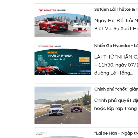
Sự Kiện Lái Thử Xe &
Ngày Hội Để Trải 
Biệt Với Sự Xuất Hiệ
Nhấn Ga Hyundai – Lá
LÁI THỬ “NHẤN G
– 11h30, ngày 07/1
đường Lê Hồng...
Chính phủ “chốt” giảm
Chính phủ quyết đị
hoặc lắp ráp trong
“Lái xe Hàn – Ngập t