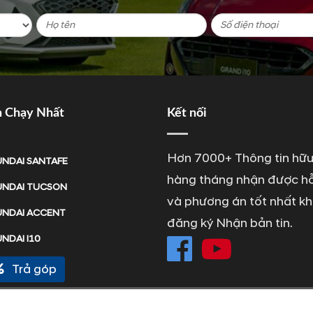
n Chạy Nhất
Kết nối
Hơn 7000+ Thông tin hữu
NDAI SANTAFE
hàng tháng nhận được hỗ
NDAI TUCSON
và phương án tốt nhất kh
NDAI ACCENT
đăng ký Nhận bản tin.
NDAI I10
Trả góp
Copyright 2019 © https://otohyundaigialai.net/