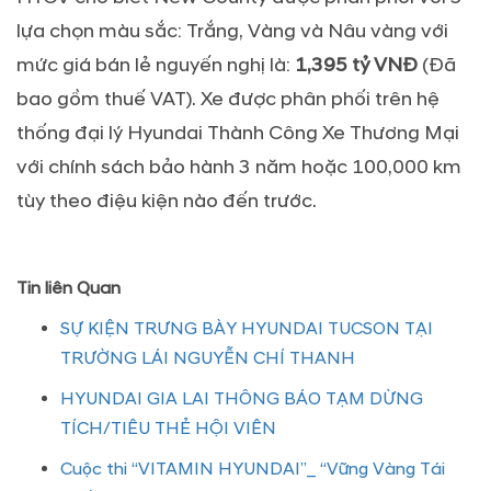
lựa chọn màu sắc: Trắng, Vàng và Nâu vàng với
mức giá bán lẻ nguyến nghị là:
1,395
tỷ
VNĐ
(Đã
bao gồm thuế VAT). Xe được phân phối trên hệ
thống đại lý Hyundai Thành Công Xe Thương Mại
với chính sách bảo hành 3 năm hoặc 100,000 km
tùy theo điệu kiện nào đến trước.
Tin liên Quan
SỰ KIỆN TRƯNG BÀY HYUNDAI TUCSON TẠI
TRƯỜNG LÁI NGUYỄN CHÍ THANH
HYUNDAI GIA LAI THÔNG BÁO TẠM DỪNG
TÍCH/TIÊU THẺ HỘI VIÊN
Cuộc thi “VITAMIN HYUNDAI”_ “Vững Vàng Tái