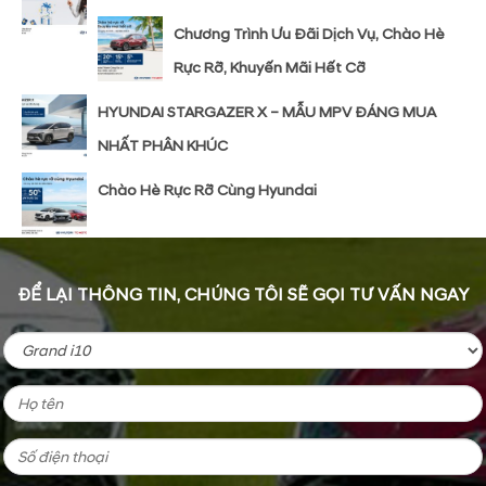
Chương Trình Ưu Đãi Dịch Vụ, Chào Hè
Rực Rỡ, Khuyến Mãi Hết Cỡ
HYUNDAI STARGAZER X – MẪU MPV ĐÁNG MUA
NHẤT PHÂN KHÚC
Chào Hè Rực Rỡ Cùng Hyundai
ĐỂ LẠI THÔNG TIN, CHÚNG TÔI SẼ GỌI TƯ VẤN NGAY