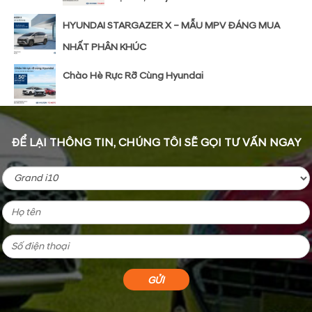
HYUNDAI STARGAZER X – MẪU MPV ĐÁNG MUA
NHẤT PHÂN KHÚC
Chào Hè Rực Rỡ Cùng Hyundai
ĐỂ LẠI THÔNG TIN, CHÚNG TÔI SẼ GỌI TƯ VẤN NGAY