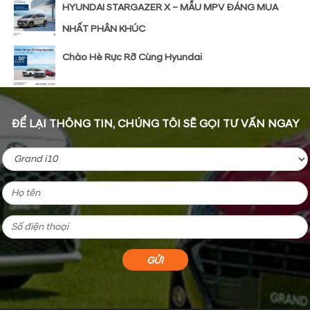
HYUNDAI STARGAZER X – MẪU MPV ĐÁNG MUA
NHẤT PHÂN KHÚC
Chào Hè Rực Rỡ Cùng Hyundai
ĐỂ LẠI THÔNG TIN, CHÚNG TÔI SẼ GỌI TƯ VẤN NGAY