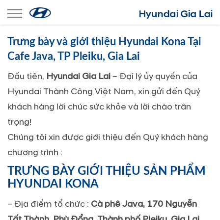
Toggle navigation
Trưng bày và giới thiệu Hyundai Kona Tại
Cafe Java, TP Pleiku, Gia Lai
Ðầu tiên,
Hyundai Gia Lai
– Ðại lý ủy quyền của
Hyundai Thành Công Việt Nam, xin gửi đến Quý
khách hàng lời chúc sức khỏe và lời chào trân
trọng!
Chúng tôi xin được giới thiệu đến Quý khách hàng
chương trình :
TRƯNG BÀY GIỚI THIỆU SẢN PHẨM
HYUNDAI KONA
– Địa điểm tổ chức :
Cà phê Java, 170 Nguyễn
Tất Thành, Phù Đổng, Thành phố Pleiku, Gia Lai