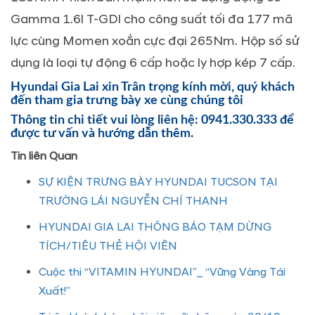
Gamma 1.6l T-GDI cho công suất tối đa 177 mã
lực cùng Momen xoắn cực đại 265Nm. Hộp số sử
dụng là loại tự động 6 cấp hoặc ly hợp kép 7 cấp.
Hyundai Gia Lai xin Trân trọng kính mời, quý khách
đến tham gia trưng bày xe cùng chúng tôi
Thông tin chi tiết vui lòng liên hệ: 0941.330.333 để
được tư vấn và hướng dẫn thêm.
Tin liên Quan
SỰ KIỆN TRƯNG BÀY HYUNDAI TUCSON TẠI
TRƯỜNG LÁI NGUYỄN CHÍ THANH
HYUNDAI GIA LAI THÔNG BÁO TẠM DỪNG
TÍCH/TIÊU THẺ HỘI VIÊN
Cuộc thi “VITAMIN HYUNDAI”_ “Vững Vàng Tái
Xuất!”