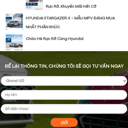
Rực Rỡ, Khuyến Mãi Hết Cỡ
HYUNDAI STARGAZER X – MẪU MPV ĐÁNG MUA
NHẤT PHÂN KHÚC
Chào Hè Rực Rỡ Cùng Hyundai
ĐỂ LẠI THÔNG TIN, CHÚNG TÔI SẼ GỌI TƯ VẤN NGAY