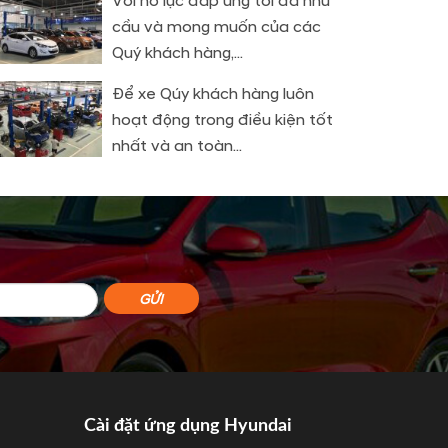
Với nỗ lực đáp ứng tối đa nhu
cầu và mong muốn của các
Quý khách hàng,...
Để xe Qúy khách hàng luôn
hoạt động trong điều kiện tốt
nhất và an toàn...
Cài đặt ứng dụng Hyundai