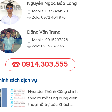
Nguyễn Ngọc Bảo Long
Mobile: 0372484970
Zalo: 0372 484 970
Đăng Văn Trung
Mobile: 0915237278
Zalo: 0915237278
0914.303.555
hính sách dịch vụ
Hyundai Thành Công chính
thức ra mắt ứng dụng điện
thoại hỗ trợ các Khách...