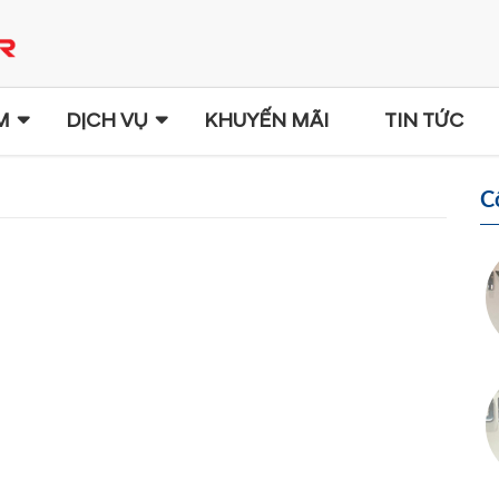
M
DỊCH VỤ
KHUYẾN MÃI
TIN TỨC
C