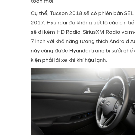
toàn mới.
Cụ thể, Tucson 2018 sẽ có phiên bản SEL 
2017. Hyundai đã không tiết lộ các chi ti
sẽ đi kèm HD Radio, SiriusXM Radio và mộ
7 inch với khả năng tương thích Android 
này cũng được Hyundai trang bị sưởi ghế ở
kiện phải lái xe khi khí hậu lạnh.