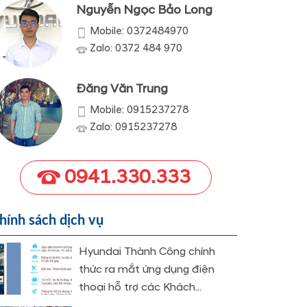
Nguyễn Ngọc Bảo Long
Mobile: 0372484970
Zalo: 0372 484 970
Đăng Văn Trung
Mobile: 0915237278
Zalo: 0915237278
0941.330.333
hính sách dịch vụ
Hyundai Thành Công chính
thức ra mắt ứng dụng điện
thoại hỗ trợ các Khách...