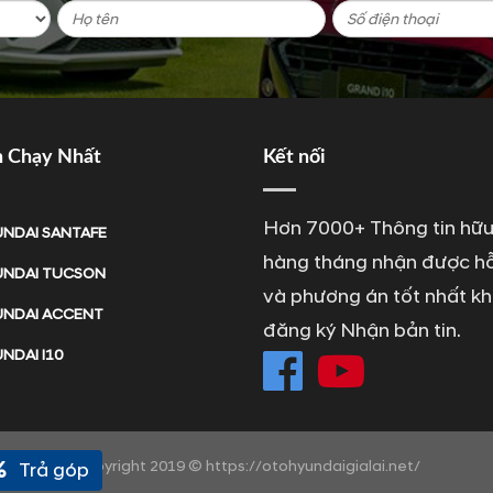
n Chạy Nhất
Kết nối
Hơn 7000+ Thông tin hữu
NDAI SANTAFE
hàng tháng nhận được hỗ
NDAI TUCSON
và phương án tốt nhất kh
NDAI ACCENT
đăng ký Nhận bản tin.
NDAI I10
Copyright 2019 © https://otohyundaigialai.net/
Trả góp