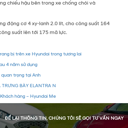
ng chiếu hậu bên trong xe chống chói và
g động cơ 4 xy-lanh 2.0 lít, cho công suất 164
công suất lên tới 175 mã lực.
rang bị trên xe Hyundai trong tương lai
sau 4 năm sử dụng
 quan trọng tại Anh
À TRƯNG BÀY ELANTRA N
c Khách hàng – Hyundai Me
ĐỂ LẠI THÔNG TIN, CHÚNG TÔI SẼ GỌI TƯ VẤN NGAY