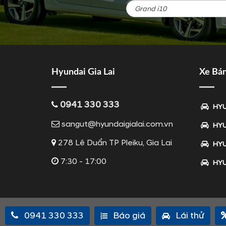
Hyundai Gia Lai
Xe Bá
0941 330 333
HYU
sangut@hyundaigialai.com.vn
HYU
278 Lê Duẩn TP Pleiku, Gia Lai
HYU
7:30 - 17:00
HYU
0941 330 333
Báo giá
Lái thử